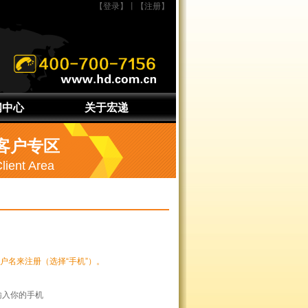
【登录】
丨
【注册】
闻中心
关于宏递
公告
宏递简介
客户专区
新闻
宏递理念
lient Area
宏递文化
联系我们
户名来注册（选择“手机”）。
输入你的手机