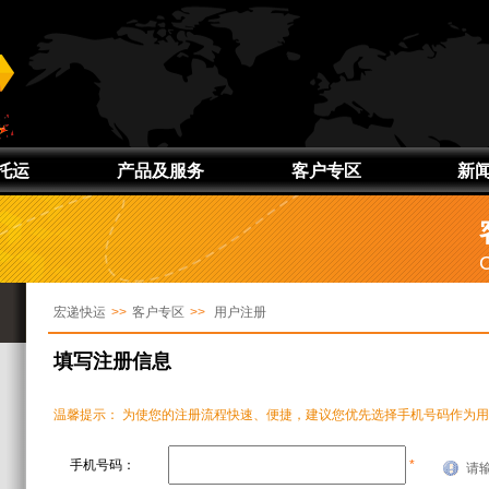
托运
产品及服务
客户专区
新
件
产品介绍
用户注册
宏递
物
服务区域
用户中心
宏递
C
件
签约服务
市场活动
宏递快运
>>
客户专区
>>
用户注册
踪
定制服务
客户反馈
增值服务
帮助中心
填写注册信息
温馨提示： 为使您的注册流程快速、便捷，建议您优先选择手机号码作为用
手机号码：
*
请