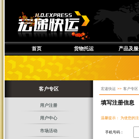
首页
货物托运
产品及服
通知取件
产品介绍
准备货物
服务区域
上门取件
签约服务
客户专区
宏递快运
>>
客户专区
货物追踪
定制服务
增值服务
填写注册信息
用户注册
用户中心
温馨提示： 为使您的
市场活动
手机号码：