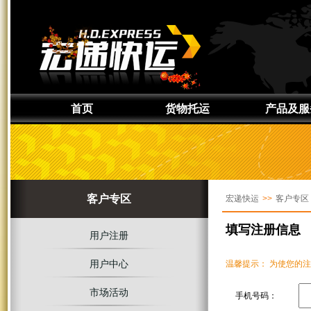
首页
货物托运
产品及服
通知取件
产品介绍
准备货物
服务区域
上门取件
签约服务
客户专区
宏递快运
>>
客户专区
货物追踪
定制服务
增值服务
填写注册信息
用户注册
用户中心
温馨提示： 为使您的
市场活动
手机号码：